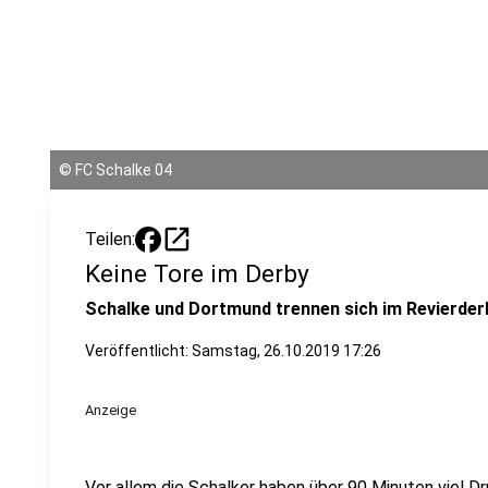
©
FC Schalke 04
open_in_new
Teilen:
Keine Tore im Derby
Schalke und Dortmund trennen sich im Revierderb
Veröffentlicht:
Samstag, 26.10.2019 17:26
Anzeige
Vor allem die Schalker haben über 90 Minuten viel D