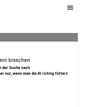
menu
ein bisschen
ei der Suche nach
r nur, wenn man die KI richtig füttert