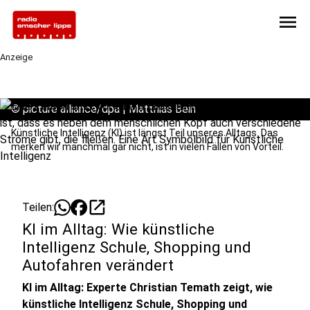
menu
Anzeige
©
picture alliance/dpa | Matthias Bein
Künstliche Intelligenz (KI) ist längst Teil unseres Alltags. Das
merken wir manchmal gar nicht, ist in vielen Fällen von Vorteil.
open_in_new
Teilen:
KI im Alltag: Wie künstliche
Intelligenz Schule, Shopping und
Autofahren verändert
KI im Alltag: Experte Christian Temath zeigt, wie
künstliche Intelligenz Schule, Shopping und