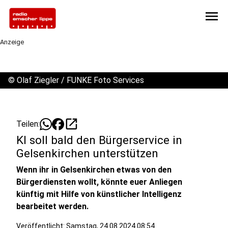
menu
Anzeige
©
Olaf Ziegler / FUNKE Foto Services
open_in_new
Teilen:
KI soll bald den Bürgerservice in
Gelsenkirchen unterstützen
Wenn ihr in Gelsenkirchen etwas von den
Bürgerdiensten wollt, könnte euer Anliegen
künftig mit Hilfe von künstlicher Intelligenz
bearbeitet werden.
Veröffentlicht:
Samstag, 24.08.2024 08:54