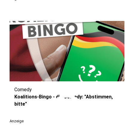
Comedy
play_circle
Koalitions-Bingo - die Comedy: "Abstimmen,
bitte"
Anzeige