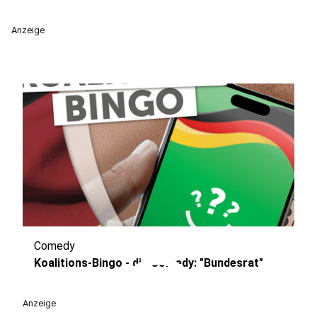
Anzeige
Comedy
play_circle
Koalitions-Bingo - die Comedy: "Bundesrat"
Anzeige