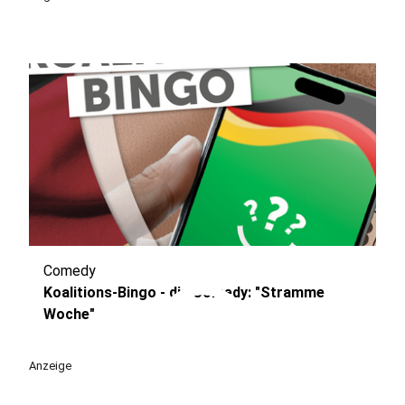
Comedy
play_circle
Koalitions-Bingo - die Comedy: "Stramme
Woche"
Anzeige