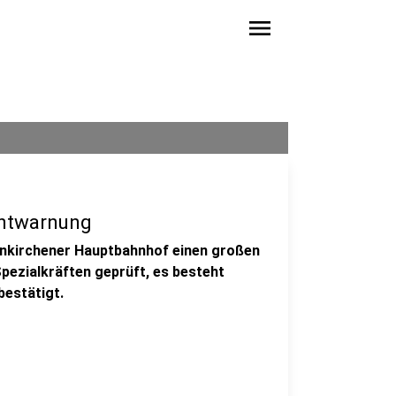
menu
Entwarnung
enkirchener Hauptbahnhof einen großen
pezialkräften geprüft, es besteht
bestätigt.