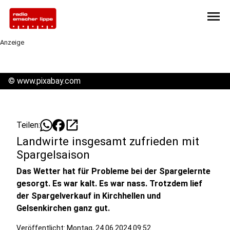
menu
Anzeige
©
www.pixabay.com
open_in_new
Teilen:
Landwirte insgesamt zufrieden mit
Spargelsaison
Das Wetter hat für Probleme bei der Spargelernte
gesorgt. Es war kalt. Es war nass. Trotzdem lief
der Spargelverkauf in Kirchhellen und
Gelsenkirchen ganz gut.
Veröffentlicht:
Montag, 24.06.2024 09:52