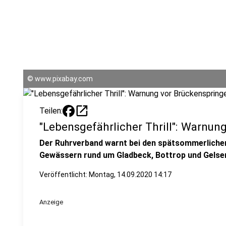
©
www.pixabay.com
open_in_new
Teilen:
"Lebensgefährlicher Thrill": Warnun
Der Ruhrverband warnt bei den spätsommerlichen
Gewässern rund um Gladbeck, Bottrop und Gelsen
Veröffentlicht:
Montag, 14.09.2020 14:17
Anzeige