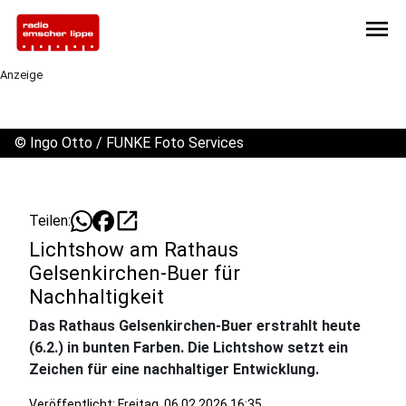
menu
Anzeige
©
Ingo Otto / FUNKE Foto Services
open_in_new
Teilen:
Lichtshow am Rathaus
Gelsenkirchen-Buer für
Nachhaltigkeit
Das Rathaus Gelsenkirchen-Buer erstrahlt heute
(6.2.) in bunten Farben. Die Lichtshow setzt ein
Zeichen für eine nachhaltiger Entwicklung.
Veröffentlicht:
Freitag, 06.02.2026 16:35