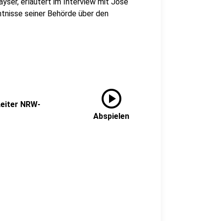
ser, erläutert im Interview mit José
ntnisse seiner Behörde über den
play_circle
Leiter NRW-
Abspielen