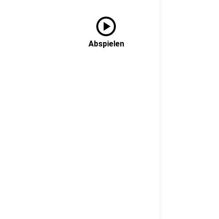
play_circle
Abspielen