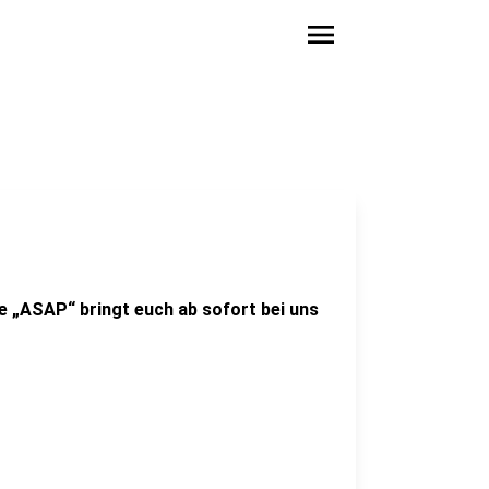
menu
le „ASAP“ bringt euch ab sofort bei uns