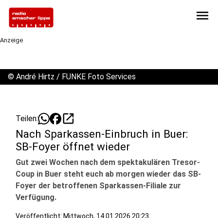
menu
Anzeige
©
André Hirtz / FUNKE Foto Services
open_in_new
Teilen:
Nach Sparkassen-Einbruch in Buer:
SB-Foyer öffnet wieder
Gut zwei Wochen nach dem spektakulären Tresor-
Coup in Buer steht euch ab morgen wieder das SB-
Foyer der betroffenen Sparkassen-Filiale zur
Verfügung.
Veröffentlicht:
Mittwoch, 14.01.2026 20:23