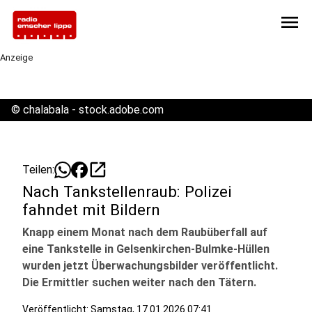
menu
Anzeige
©
chalabala - stock.adobe.com
open_in_new
Teilen:
Nach Tankstellenraub: Polizei
fahndet mit Bildern
Knapp einem Monat nach dem Raubüberfall auf
eine Tankstelle in Gelsenkirchen-Bulmke-Hüllen
wurden jetzt Überwachungsbilder veröffentlicht.
Die Ermittler suchen weiter nach den Tätern.
Veröffentlicht:
Samstag, 17.01.2026 07:41