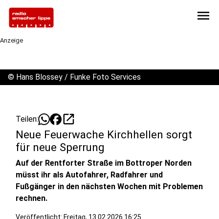
menu
Anzeige
©
Hans Blossey / Funke Foto Services
open_in_new
Teilen:
Neue Feuerwache Kirchhellen sorgt
für neue Sperrung
Auf der Rentforter Straße im Bottroper Norden
müsst ihr als Autofahrer, Radfahrer und
Fußgänger in den nächsten Wochen mit Problemen
rechnen.
Veröffentlicht:
Freitag, 13.02.2026 16:25