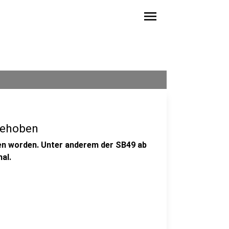
menu
gehoben
ben worden. Unter anderem der SB49 ab
al.