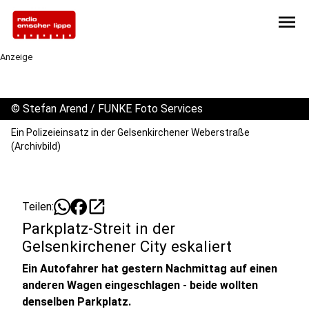
menu
Anzeige
©
Stefan Arend / FUNKE Foto Services
Ein Polizeieinsatz in der Gelsenkirchener Weberstraße
(Archivbild)
open_in_new
Teilen:
Parkplatz-Streit in der
Gelsenkirchener City eskaliert
Ein Autofahrer hat gestern Nachmittag auf einen
anderen Wagen eingeschlagen - beide wollten
denselben Parkplatz.