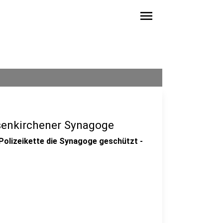
menu
elsenkirchener Synagoge
olizeikette die Synagoge geschützt -