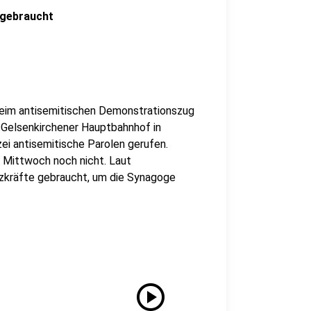
 gebraucht
z beim antisemitischen Demonstrationszug
elsenkirchener Hauptbahnhof in
ei antisemitische Parolen gerufen.
 Mittwoch noch nicht. Laut
tzkräfte gebraucht, um die Synagoge
play_circle