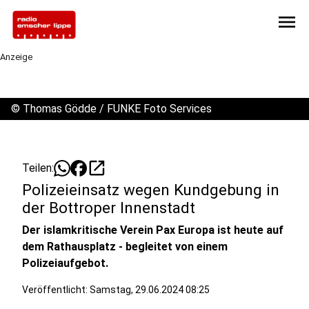
menu
Anzeige
©
Thomas Gödde / FUNKE Foto Services
open_in_new
Teilen:
Polizeieinsatz wegen Kundgebung in
der Bottroper Innenstadt
Der islamkritische Verein Pax Europa ist heute auf
dem Rathausplatz - begleitet von einem
Polizeiaufgebot.
Veröffentlicht:
Samstag, 29.06.2024 08:25