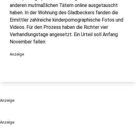
anderen mutmaßlichen Tätern online ausgetauscht
haben. In der Wohnung des Gladbeckers fanden die
Ermittler zahlreiche kinderpornographische Fotos und
Videos. Für den Prozess haben die Richter vier
Verhandlungstage angesetzt. Ein Urteil soll Anfang
November fallen.
Anzeige
Anzeige
Anzeige