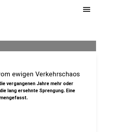
menu
 vom ewigen Verkehrschaos
die vergangenen Jahre mehr oder
 die lang ersehnte Sprengung. Eine
mmengefasst.