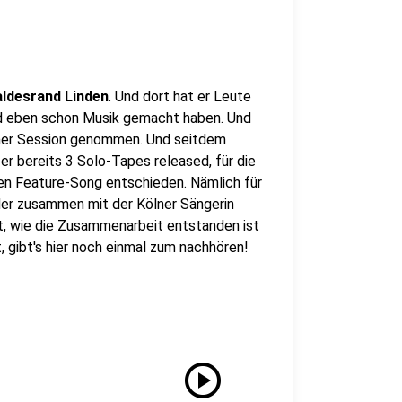
ldesrand Linden
. Und dort hat er Leute
und eben schon Musik gemacht haben. Und
r ner Session genommen. Und seitdem
er bereits 3 Solo-Tapes released, für die
inen Feature-Song entschieden. Nämlich für
 der zusammen mit der Kölner Sängerin
, wie die Zusammenarbeit entstanden ist
t, gibt's hier noch einmal zum nachhören!
play_circle