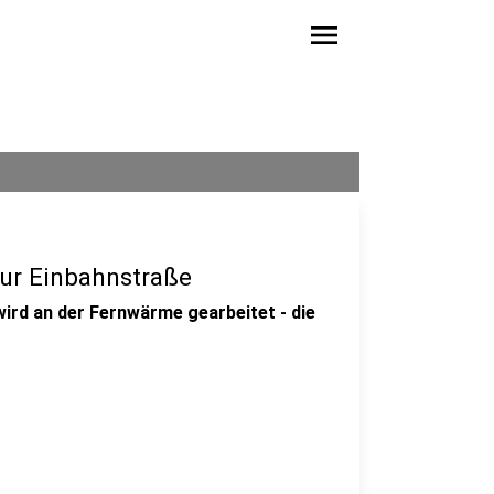
menu
zur Einbahnstraße
ird an der Fernwärme gearbeitet - die