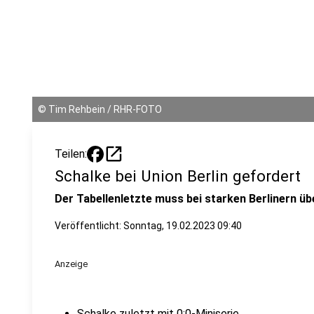
©
Tim Rehbein / RHR-FOTO
open_in_new
Teilen:
Schalke bei Union Berlin gefordert
Der Tabellenletzte muss bei starken Berlinern ü
Veröffentlicht:
Sonntag, 19.02.2023 09:40
Anzeige
Schalke zuletzt mit 0:0-Miniserie