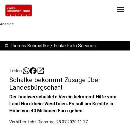
menu
Anzeige
©
Thomas Schmidtke / Funke Foto Services
open_in_new
Teilen:
Schalke bekommt Zusage über
Landesbürgschaft
Der hochverschuldete Verein bekommt Hilfe vom
Land Nordrhein-Westfalen. Es soll um Kredite in
Höhe von 40 Millionen Euro gehen.
Veröffentlicht:
Dienstag, 28.07.2020 11:17