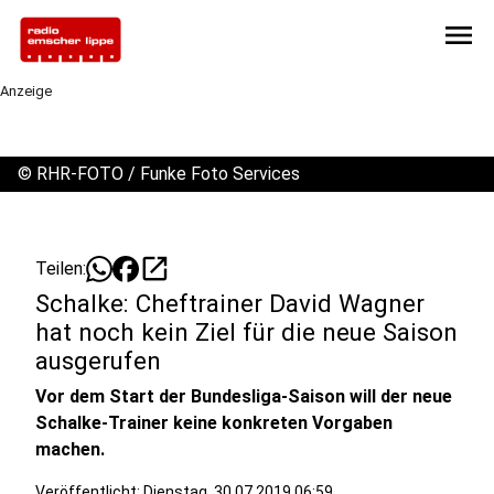
menu
Anzeige
©
RHR-FOTO / Funke Foto Services
open_in_new
Teilen:
Schalke: Cheftrainer David Wagner
hat noch kein Ziel für die neue Saison
ausgerufen
Vor dem Start der Bundesliga-Saison will der neue
Schalke-Trainer keine konkreten Vorgaben
machen.
Veröffentlicht:
Dienstag, 30.07.2019 06:59