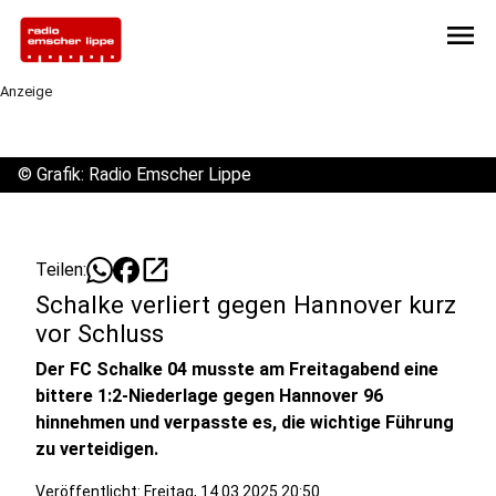
menu
Anzeige
©
Grafik: Radio Emscher Lippe
open_in_new
Teilen:
Schalke verliert gegen Hannover kurz
vor Schluss
Der FC Schalke 04 musste am Freitagabend eine
bittere 1:2-Niederlage gegen Hannover 96
hinnehmen und verpasste es, die wichtige Führung
zu verteidigen.
Veröffentlicht:
Freitag, 14.03.2025 20:50