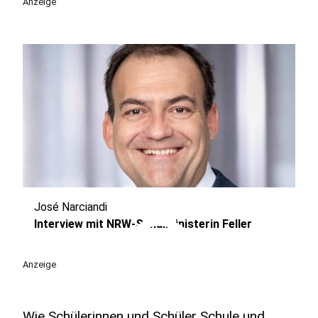
Anzeige
José Narciandi
play_circle
Interview mit NRW-Schulministerin Feller
Anzeige
Wie Schülerinnen und Schüler Schule und