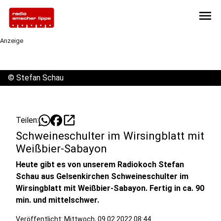
menu
Anzeige
©
Stefan Schau
open_in_new
Teilen:
Schweineschulter im Wirsingblatt mit
Weißbier-Sabayon
Heute gibt es von unserem Radiokoch Stefan
Schau aus Gelsenkirchen Schweineschulter im
Wirsingblatt mit Weißbier-Sabayon. Fertig in ca. 90
min. und mittelschwer.
Veröffentlicht:
Mittwoch, 09.02.2022 08:44