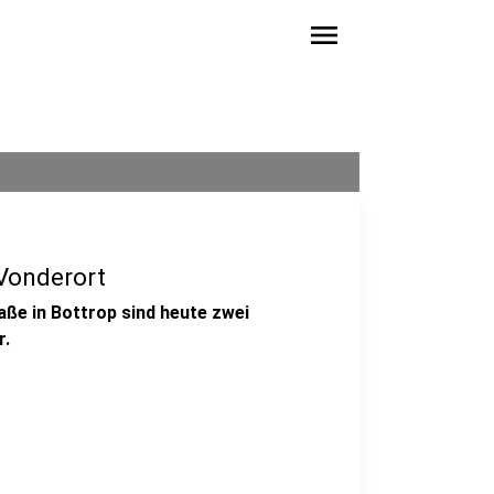
menu
-Vonderort
aße in Bottrop sind heute zwei
r.