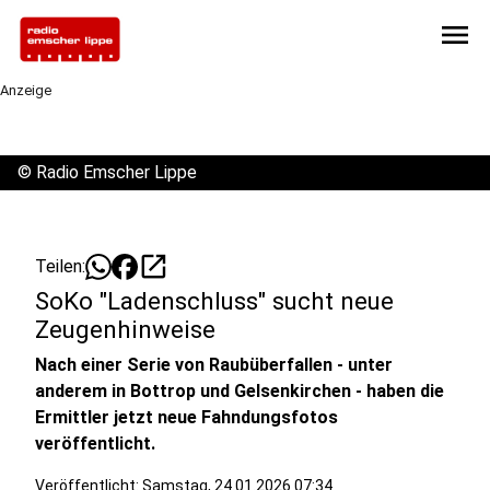
menu
Anzeige
©
Radio Emscher Lippe
open_in_new
Teilen:
SoKo "Ladenschluss" sucht neue
Zeugenhinweise
Nach einer Serie von Raubüberfallen - unter
anderem in Bottrop und Gelsenkirchen - haben die
Ermittler jetzt neue Fahndungsfotos
veröffentlicht.
Veröffentlicht:
Samstag, 24.01.2026 07:34