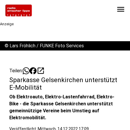
menu
Anzeige
©
Lars Fröhlich / FUNKE Foto Services
open_in_new
Teilen:
Sparkasse Gelsenkirchen unterstützt
E-Mobilität
Ob Elektroauto, Elektro-Lastenfahrrad, Elektro-
Bike - die Sparkasse Gelsenkirchen unterstützt
gemeinnützige Vereine beim Umstieg auf
Elektromobilität.
Veröffentlicht:
Mittwoch, 14.12.2022 17:09