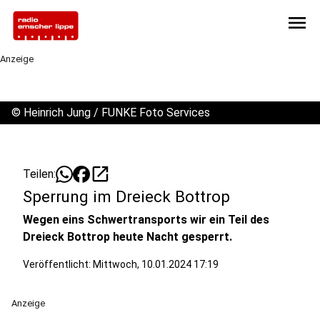
menu
Anzeige
©
Heinrich Jung / FUNKE Foto Services
open_in_new
Teilen:
Sperrung im Dreieck Bottrop
Wegen eins Schwertransports wir ein Teil des
Dreieck Bottrop heute Nacht gesperrt.
Veröffentlicht:
Mittwoch, 10.01.2024 17:19
Anzeige