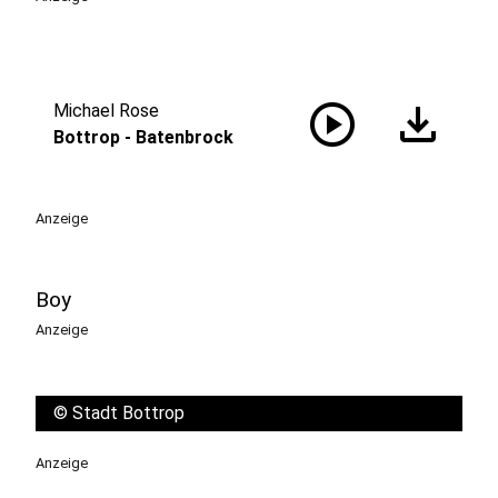
play_circle
download
Michael Rose
Bottrop - Batenbrock
Anzeige
Boy
Anzeige
©
Stadt Bottrop
Anzeige