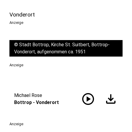
Vonderort
Anzeige
©
Stadt Bottrop, Kirche St. Suitbert, Bottrop-
Vonderort, aufgenommen ca. 1951
Anzeige
play_circle
download
Michael Rose
Bottrop - Vonderort
Anzeige