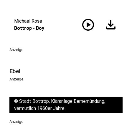
play_circle
download
Michael Rose
Bottrop - Boy
Anzeige
Ebel
Anzeige
©
Stadt Bottrop, Kläranlage Bernemündung,
vermutlich 1960er Jahre
Anzeige