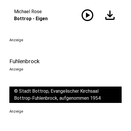
play_circle
download
Michael Rose
Bottrop - Eigen
Anzeige
Fuhlenbrock
Anzeige
©
Stadt Bottrop, Evangelischer Kirchsaal
Bottrop-Fuhlenbrock, aufgenommen 1954
Anzeige