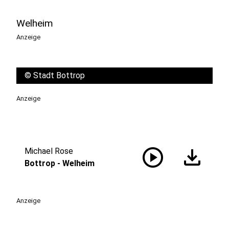
Welheim
Anzeige
©
Stadt Bottrop
Anzeige
play_circle
download
Michael Rose
Bottrop - Welheim
Anzeige