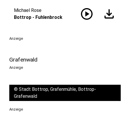
play_circle
download
Michael Rose
Bottrop - Fuhlenbrock
Anzeige
Grafenwald
Anzeige
©
Stadt Bottrop, Grafenmühle, Bottrop-
Grafenwald
Anzeige