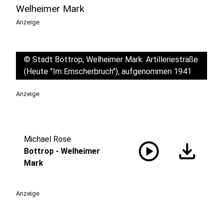
Welheimer Mark
Anzeige
©
Stadt Bottrop, Welheimer Mark. Artilleriestraße
(Heute "Im Emscherbruch"), aufgenommen 1941
Anzeige
Michael Rose
play_circle
download
Bottrop - Welheimer
Mark
Anzeige