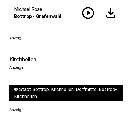
play_circle
download
Michael Rose
Bottrop - Grafenwald
Anzeige
Kirchhellen
Anzeige
©
Stadt Bottrop, Kirchhellen, Dorfmitte, Bottrop-
Kirchhellen
Anzeige