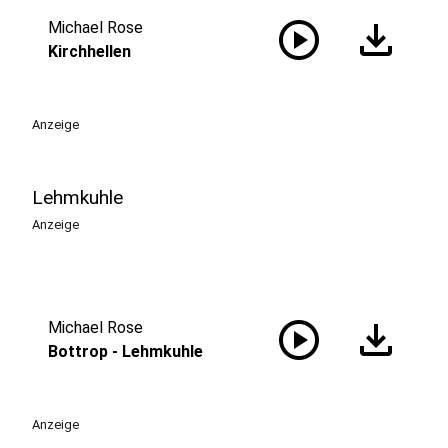
play_circle
download
Michael Rose
Kirchhellen
Anzeige
Lehmkuhle
Anzeige
play_circle
download
Michael Rose
Bottrop - Lehmkuhle
Anzeige