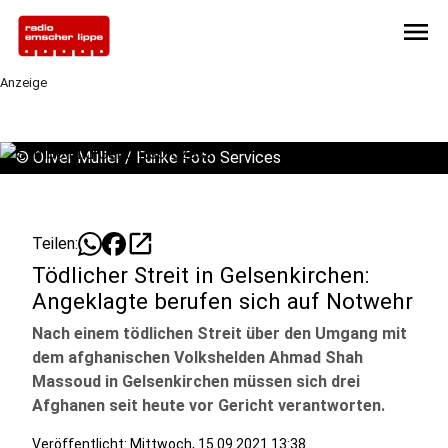
menu
Anzeige
©
Oliver Müller / Funke Foto Services
open_in_new
Teilen:
Tödlicher Streit in Gelsenkirchen:
Angeklagte berufen sich auf Notwehr
Nach einem tödlichen Streit über den Umgang mit
dem afghanischen Volkshelden Ahmad Shah
Massoud in Gelsenkirchen müssen sich drei
Afghanen seit heute vor Gericht verantworten.
Veröffentlicht:
Mittwoch, 15.09.2021 13:38