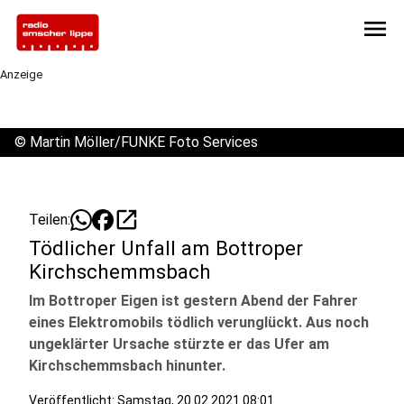
menu
Anzeige
©
Martin Möller/FUNKE Foto Services
open_in_new
Teilen:
Tödlicher Unfall am Bottroper
Kirchschemmsbach
Im Bottroper Eigen ist gestern Abend der Fahrer
eines Elektromobils tödlich verunglückt. Aus noch
ungeklärter Ursache stürzte er das Ufer am
Kirchschemmsbach hinunter.
Veröffentlicht:
Samstag, 20.02.2021 08:01