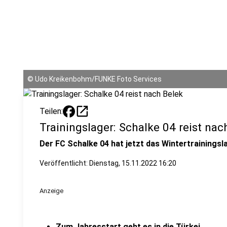
©
Udo Kreikenbohm/FUNKE Foto Services
open_in_new
Teilen:
Trainingslager: Schalke 04 reist nac
Der FC Schalke 04 hat jetzt das Wintertrainingsl
Veröffentlicht:
Dienstag, 15.11.2022 16:20
Anzeige
Zum Jahresstart geht es in die Türkei