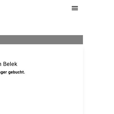
menu
h Belek
ager gebucht.