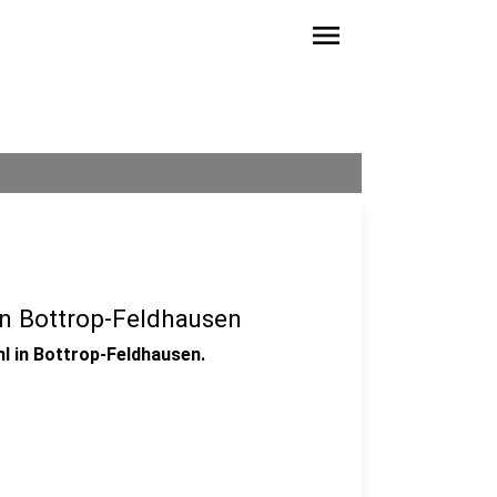
menu
in Bottrop-Feldhausen
l in Bottrop-Feldhausen.