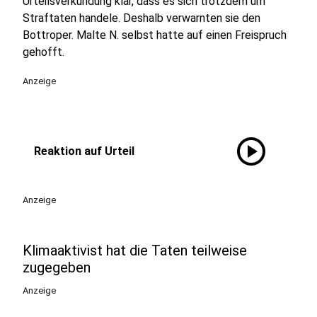
Urteilsverkündung klar, dass es sich trotzdem um
Straftaten handele. Deshalb verwarnten sie den
Bottroper. Malte N. selbst hatte auf einen Freispruch
gehofft.
Anzeige
play_circle
Reaktion auf Urteil
Anzeige
Klimaaktivist hat die Taten teilweise
zugegeben
Anzeige