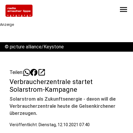
menu
Anzeige
©
picture alliance/Keystone
open_in_new
Teilen:
Verbraucherzentrale startet
Solarstrom-Kampagne
Solarstrom als Zukunftsenergie - davon will die
Verbraucherzentrale heute die Gelsenkirchener
überzeugen.
Veröffentlicht:
Dienstag, 12.10.2021 07:40