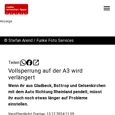
menu
Anzeige
©
Stefan Arend / Funke Foto Services
open_in_new
Teilen:
Vollsperrung auf der A3 wird
verlängert
Wenn ihr aus Gladbeck, Bottrop und Gelsenkirchen
mit dem Auto Richtung Rheinland pendelt, müsst
ihr euch noch etwas länger auf Probleme
einstellen.
Veröffentlicht:
Freitag, 13.12.2024 11:59