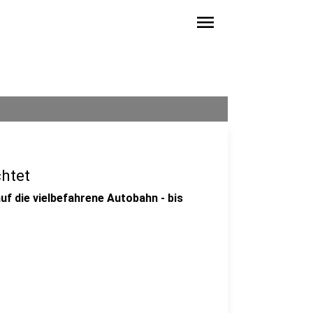
menu
chtet
f die vielbefahrene Autobahn - bis