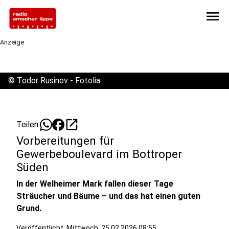
menu
Anzeige
©
Todor Rusinov - Fotolia
open_in_new
Teilen:
Vorbereitungen für
Gewerbeboulevard im Bottroper
Süden
In der Welheimer Mark fallen dieser Tage
Sträucher und Bäume – und das hat einen guten
Grund.
Veröffentlicht:
Mittwoch, 25.02.2026 08:55