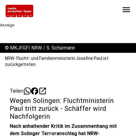
menu
Anzeige
©
MKJFGFI NRW / S. Schürmann
NRW- Flucht- und Familienministerin Josefine Paul ist
zurückgetreten.
open_in_new
Teilen:
Wegen Solingen: Fluchtministerin
Paul tritt zurück - Schäffer wird
Nachfolgerin
Nach anhaltender Kritik im Zusammenhang mit
dem Solinger Terroranschlag hat NRW-