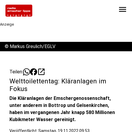
menu
Anzeige
©
Markus Greulich/EGLV
open_in_new
Teilen:
Welttoilettentag: Kläranlagen im
Fokus
Die Kläranlagen der Emschergenossenschaft,
unter anderem in Bottrop und Gelsenkirchen,
haben im vergangenen Jahr knapp 580 Millionen
Kubikmeter Wasser gereinigt.
Veröffentlicht:
Samstag, 19.11.2022 09:53