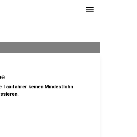
menu
be
ie Taxifahrer keinen Mindestlohn
ssieren.