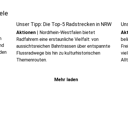
ele
Unser Tipp: Die Top-5 Radstrecken in NRW
Un
Aktionen
|
Nordrhein-Westfalen bietet
Ak
m
Radfahrern eine erstaunliche Vielfalt: von
bel
nd
aussichtsreichen Bahntrassen über entspannte
Fre
 den
Flussradwege bis hin zu kulturhistorischen
vie
Themenrouten.
All
Mehr laden