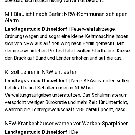
überdurchschnittlich häufig von Armut bedroht.
Mit Blaulicht nach Berlin: NRW-Kommunen schlagen
Alarm
Landtagsstudio Düsseldorf
|
Feuerwehrfahrzeuge,
Ordnungswagen und sogar eine kleine Kehrmaschine haben
sich von NRW aus auf den Weg nach Berlin gemacht. Mit
der ungewöhnlichen Protestfahrt wollen Städte und Kreise
play_circle
den Druck auf Bund und Länder erhöhen und auf die aus
Audio anhören
ihrer Sicht dramatische Finanzlage aufmerksam machen.
KI soll Lehrer in NRW entlasten
Landtagsstudio Düsseldorf
|
Neue KI-Assistenten sollen
Lehrkräfte und Schulleitungen in NRW bei
Verwaltungsaufgaben unterstützen. Das Schulministerium
verspricht weniger Bürokratie und mehr Zeit für Unterricht,
play_circle
während die Lehrergewerkschaft VBE darauf pocht, dass
Audio anhören
die Entlastung auch tatsächlich im Schulalltag ankommt.
NRW-Krankenhäuser warnen vor Warken-Sparplänen
Landtagsstudio Düsseldorf
|
Die