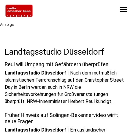
menu
Anzeige
play_circle
Landtagsstudio Düsseldorf
Audio anhören
Reul will Umgang mit Gefährdern überprüfen
Landtagsstudio Düsseldorf
|
Nach dem mutmaßlich
islamistischen Terroranschlag auf den Christopher Street
Day in Berlin werden auch in NRW die
Sicherheitsvorkehrungen für Großveranstaltungen
play_circle
überprüft. NRW-Innenminister Herbert Reul kündigt
Audio anhören
außerdem an, die Debatte über den Umgang mit bekannten
Früher Hinweis auf Solingen-Bekennervideo wirft
Gefährdern sachlich zu führen und mögliche Konsequenzen
neue Fragen
zu prüfen.
Landtagsstudio Düsseldorf
|
Ein ausländischer