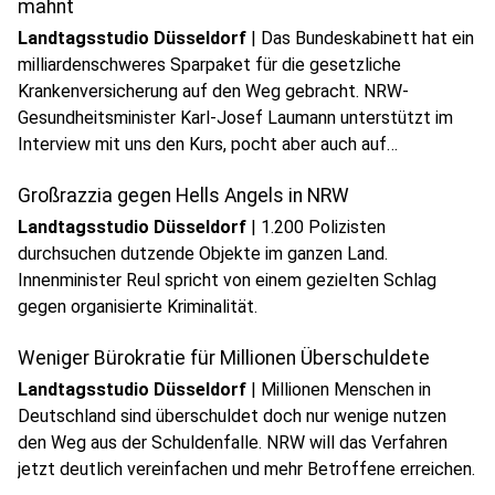
mahnt
Landtagsstudio Düsseldorf
|
Das Bundeskabinett hat ein
milliardenschweres Sparpaket für die gesetzliche
Krankenversicherung auf den Weg gebracht. NRW-
Gesundheitsminister Karl-Josef Laumann unterstützt im
play_circle
Interview mit uns den Kurs, pocht aber auch auf
Audio anhören
Änderungen.
Großrazzia gegen Hells Angels in NRW
Landtagsstudio Düsseldorf
|
1.200 Polizisten
durchsuchen dutzende Objekte im ganzen Land.
Innenminister Reul spricht von einem gezielten Schlag
gegen organisierte Kriminalität.
Weniger Bürokratie für Millionen Überschuldete
Landtagsstudio Düsseldorf
|
Millionen Menschen in
Deutschland sind überschuldet doch nur wenige nutzen
den Weg aus der Schuldenfalle. NRW will das Verfahren
play_circle
jetzt deutlich vereinfachen und mehr Betroffene erreichen.
Audio anhören