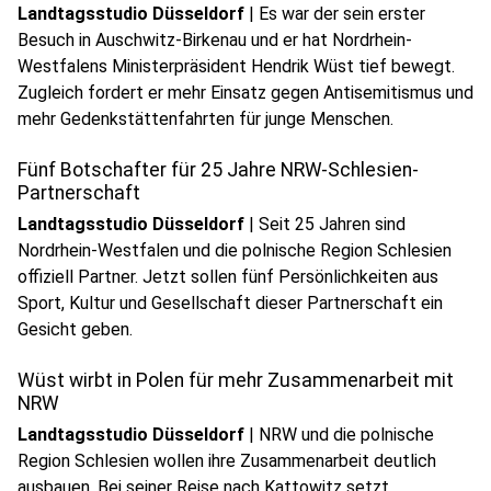
Landtagsstudio Düsseldorf
|
Es war der sein erster
Besuch in Auschwitz-Birkenau und er hat Nordrhein-
Westfalens Ministerpräsident Hendrik Wüst tief bewegt.
Zugleich fordert er mehr Einsatz gegen Antisemitismus und
mehr Gedenkstättenfahrten für junge Menschen.
Fünf Botschafter für 25 Jahre NRW-Schlesien-
Partnerschaft
Landtagsstudio Düsseldorf
|
Seit 25 Jahren sind
Nordrhein-Westfalen und die polnische Region Schlesien
offiziell Partner. Jetzt sollen fünf Persönlichkeiten aus
Sport, Kultur und Gesellschaft dieser Partnerschaft ein
play_circle
Gesicht geben.
Audio anhören
Wüst wirbt in Polen für mehr Zusammenarbeit mit
NRW
Landtagsstudio Düsseldorf
|
NRW und die polnische
Region Schlesien wollen ihre Zusammenarbeit deutlich
ausbauen. Bei seiner Reise nach Kattowitz setzt