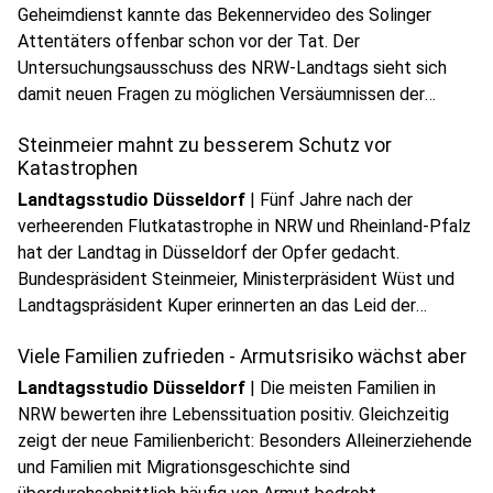
Geheimdienst kannte das Bekennervideo des Solinger
Attentäters offenbar schon vor der Tat. Der
Untersuchungsausschuss des NRW-Landtags sieht sich
damit neuen Fragen zu möglichen Versäumnissen der
Sicherheitsbehörden gegenüber.
Steinmeier mahnt zu besserem Schutz vor
Katastrophen
Landtagsstudio Düsseldorf
|
Fünf Jahre nach der
verheerenden Flutkatastrophe in NRW und Rheinland-Pfalz
hat der Landtag in Düsseldorf der Opfer gedacht.
Bundespräsident Steinmeier, Ministerpräsident Wüst und
Landtagspräsident Kuper erinnerten an das Leid der
Betroffenen und machten zugleich deutlich, dass die
Viele Familien zufrieden - Armutsrisiko wächst aber
Lehren aus der Katastrophe bis heute gelten.
Landtagsstudio Düsseldorf
|
Die meisten Familien in
NRW bewerten ihre Lebenssituation positiv. Gleichzeitig
zeigt der neue Familienbericht: Besonders Alleinerziehende
und Familien mit Migrationsgeschichte sind