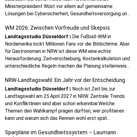
Ministerpräsident Wüst vor allem auf gemeinsame
play_circle
Lösungen bei Cybersicherheit, Gesundheitsversorgung und
Audio anhören
Krisenvorsorge.
WM 2026: Zwischen Vorfreude und Skepsis
Landtagsstudio Düsseldorf
|
Die Fußball-WM in
Nordamerika lockt Millionen Fans vor die Bildschirme. Aber
für Gastronomen in NRW ist diese WM eine echte
Herausforderung. Zeitverschiebung, Kostenkalkulation und
unterschiedliche Regeln machen die Planung stellenweise
schwierig.
NRW-Landtagswahl: Ein Jahr vor der Entscheidung
Landtagsstudio Düsseldorf
|
Noch ist Zeit bis zur
Landtagswahl am 25.April 2027 in NRW. Zentrale Trends
und Konfliktlinien sind aber schon erkennbar.Welche
Themen den Wahlkampf prägen dürften, wer profitieren
play_circle
kann und warum sich das Rennen wohl erst spät
Audio anhören
entscheiden wird.
Sparpläne im Gesundheitssystem – Laumann