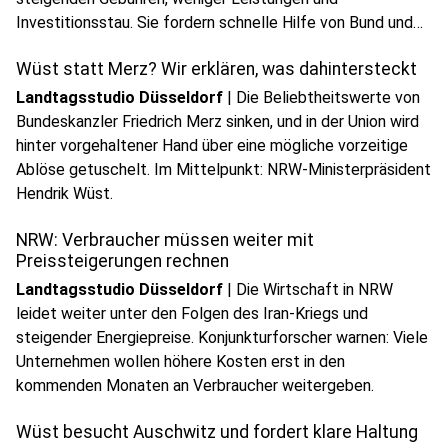
Investitionsstau. Sie fordern schnelle Hilfe von Bund und
Land.
Wüst statt Merz? Wir erklären, was dahintersteckt
Landtagsstudio Düsseldorf
|
Die Beliebtheitswerte von
Bundeskanzler Friedrich Merz sinken, und in der Union wird
hinter vorgehaltener Hand über eine mögliche vorzeitige
Ablöse getuschelt. Im Mittelpunkt: NRW-Ministerpräsident
play_circle
Hendrik Wüst.
Audio anhören
NRW: Verbraucher müssen weiter mit
Preissteigerungen rechnen
Landtagsstudio Düsseldorf
|
Die Wirtschaft in NRW
leidet weiter unter den Folgen des Iran-Kriegs und
steigender Energiepreise. Konjunkturforscher warnen: Viele
Unternehmen wollen höhere Kosten erst in den
play_circle
kommenden Monaten an Verbraucher weitergeben.
Audio anhören
Wüst besucht Auschwitz und fordert klare Haltung